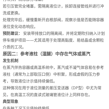
若引压管完全堵塞，需隔离液位计，拆卸连接管线并进行冲
洗或更换。
处理完毕后，缓慢重新开启根部阀，观察示值是否能随容器
液位变化动态响应。
预防建议：
安装带排放口的隔离阀，并将定期吹扫纳入计划
停车维护项目——尤其适用于处理高黏度、易结晶或含颗粒
介质的工况。
原因二：参考液柱（湿腿）中存在气体或蒸汽
发生机制
在蒸汽伴热容器或高温系统中，蒸汽或不凝气体容易在参考
液柱（通常为上部取压口侧）中积聚，形成虚假的压力参
考，导致液位计示值持续偏低。
这种情况在用于液位测量的差压变送器（DP型）中尤为常
见，在高温工况的直读式玻璃管液位计上同样存在。
典型现象
在各种工况下示值始终偏低