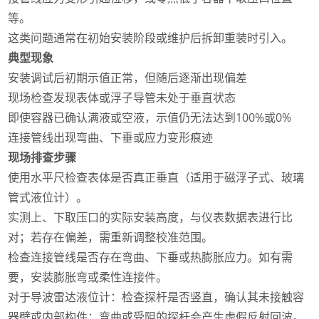
等。
这类问题通常在初始安装阶段或维护后拆卸重装时引入。
典型现象
安装调试后初期示值正常，但随后逐渐出现偏差
现场检查发现表体或浮子导管未处于垂直状态
即使容器已确认满液或空液，示值仍无法达到100%或0%
连接管线出现弯曲、下垂或应力变形痕迹
现场排查步骤
使用水平尺检查表体是否真正垂直（适用于磁浮子式、玻璃
管式液位计）。
实测上、下取压口的实际安装高度，与仪表数据表进行比
对；若存在偏差，需重新调整校准范围。
检查连接管线是否存在弯曲、下垂或热膨胀应力。如有需
要，安装膨胀弯或柔性连接件。
对于导波雷达液位计：检查探杆是否竖直，确认其未接触容
器壁或内部构件；弯曲或受阻的探杆会产生虚假反射回波。