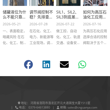
储罐液位为什
调节阀控制不
SIL1、SIL2、
如何为高压石
么不能只靠一
稳？先排查阀
SIL3到底差在
油化工应用选
台液位计？
门定位器这 5
哪？一文读懂
择合适的控制
2026-05-21
2026-07-28
2026-07-22
2026-07-16
个关键点
功能安全等级
阀
一、表面稳定，
在石化、化工、
做工控、自动
为高压石化应用
核心区别
暗藏风险 在石
电力、新能源等
化、化工、轨道
选择合适的控制
化、化工、制
工业现场，调节
交通、设备安全
阀取决于五个关
药、食品及新能
阀是流程控制的
的朋友，大概率
键决策：确认正
源等行业中，储
“手脚”，直接决
都听过SIL等
确的压力等级和
罐是物料存储与
定工艺参数的稳
级。 选型、投
截止额定值；选
工艺衔接的核心
定性。很多时
标、验收、系统
择能够耐受特定
单元。许多企业
候，我们会遇到
改造时，经常被
腐蚀性或磨蚀性
仍采用“一 …
温度、压 …
问：这个设 …
介质的阀 …
地址：
河南省洛阳市洛龙区开元大道国宝大厦1513室
电话：
0379-64613880
邮箱:
sales@cnguanya.com