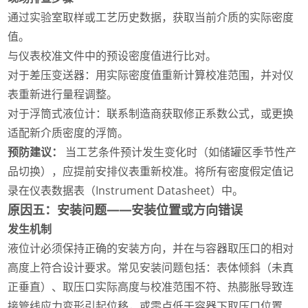
通过实验室取样或工艺历史数据，获取当前介质的实际密度
值。
与仪表校准文件中的预设密度值进行比对。
对于差压变送器：用实际密度值重新计算校准范围，并对仪
表重新进行量程调整。
对于浮筒式液位计：联系制造商获取修正系数公式，或更换
适配新介质密度的浮筒。
预防建议：
当工艺条件预计发生变化时（如储罐区季节性产
品切换），应提前安排仪表重新校准。将所有密度假定值记
录在仪表数据表（Instrument Datasheet）中。
原因五：安装问题——安装位置或方向错误
发生机制
液位计必须保持正确的安装方向，并在与容器取压口的相对
高度上符合设计要求。常见安装问题包括：表体倾斜（未真
正垂直）、取压口实际高度与校准范围不符、热膨胀导致连
接管线应力变形引起位移，或零点低于容器下取压口位置