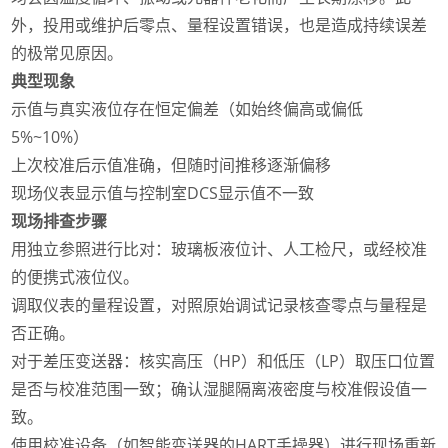
外，投用或维护后零点、量程设置错误，也是造成持续误差
的极常见原因。
典型现象
示值与真实液位存在恒定偏差（如始终偏高或偏低
5%~10%）
上次校准后示值准确，但随时间推移逐渐偏移
现场仪表显示值与控制室DCS显示值不一致
现场排查步骤
用独立参照进行比对：玻璃板液位计、人工检尺，或经校准
的便携式液位仪。
调取仪表的量程设置，对照原始调试记录核查零点与量程是
否正确。
对于差压变送器：核实高压（HP）和低压（LP）取压口位置
是否与校准范围一致；确认湿腿隔离液密度与校准假设值一
致。
使用校准设备（如智能变送器的HART手操器）进行现场重新