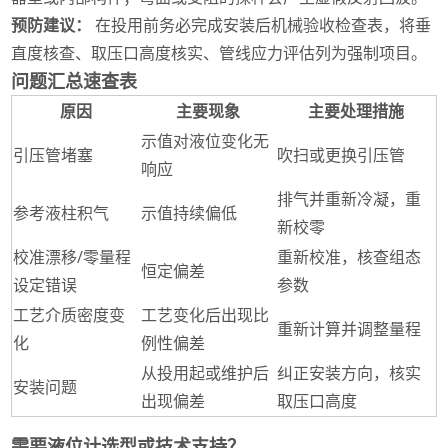
预防建议：
在投用前务必完成安装后机械验收检查表，将垂
直度核查、取压口高度核实、管线应力评估列为强制项目。
问题汇总速查表
原因
主要现象
主要处理措施
示值对液位变化无
引压管堵塞
吹扫或更换引压管
响应
排气并重新冷凝，重
参考液柱积气
示值持续偏低
新校零
校准漂移/零量程
重新校准，核查组态
恒定偏差
设定错误
参数
工艺介质密度变
工艺变化后出现比
重新计算并调整量程
化
例性偏差
从投用起或维护后
纠正安装方向，核实
安装问题
出现偏差
取压口高度
需要液位计选型或技术支持？