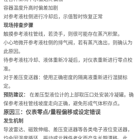
容器温度升高时偏差加剧
对参考液柱侧进行冷却后，示值暂时恢复正常
现场排查步骤
触摸参考液柱管线，若烫手，则很可能存在蒸汽积聚。
小心地微开参考液柱侧的排气阀，若有蒸汽逸出，则确认为
此原因。
待参考液柱冷却、液体重新冷凝后，对仪表重新进行零点校
准。
对于差压变送器：使用正确密度的隔离液重新进行湿腿标
定。
预防建议：
在差压型液位计的上部取压口处安装冷凝罐。确
保参考液柱管线坡度走向正确，避免形成气体积存点。
原因三：仪表零点/量程偏移或设定错误
发生机制
导波雷达、磁致伸缩、差压变送器等各类电子液位变送器，
均会因温度循环、振动或元器件老化而产生长期漂移。此