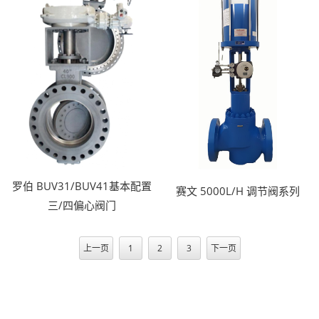
罗伯 BUV31/BUV41基本配置
赛文 5000L/H 调节阀系列
三/四偏心阀门
上一页
1
2
3
下一页