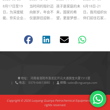
道学府圆满完
精彩回放
开启”沉浸式”
8月17日至19
当时间的指针迈
孩子是家庭的未
6月18日-21
成为期三天的
学习之旅
企业文化深度
日，为深度赋
向新岁，年会不
来，国家的希
日，我司组织伙
研修
能、夯实企业文
仅是辞旧迎新的
望，更是梦想的
伴们前往石家庄
化根基、探索团
仪式，更是凝聚
播种者。为助力
融道学府开展为
队动力激活新路
团队、锚定方向
少年勇敢追梦，
期4天的封闭式
径。冠亚伙伴前
的战略契机。本
冠亚公司特别策
学习。此次活动
往石家庄融道学
次 2025年度会
划并在河底镇中
以“企业圣心文
府，全程参加了
议，我们以 “复
学开展了《梦想
化”为主题，旨
为期三天 …
盘 …
如何实现》 …
在通过 …
地址：
河南省洛阳市洛龙区开元大道国宝大厦1513室
电话：
0379-64613880
邮箱:
sales@cnguanya.com
Copyright © 2026 Luoyang Guanya Petrochemical Equipment Co.Ltd All
rights reserved.