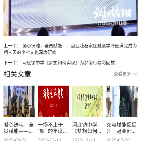
上一个：
凝心铸魂，全员赋能——冠亚赴石家庄融道学府圆满完成为
期三天的企业文化深度研修
下一个：
河底镇中学《梦想如何实现》为梦前行精彩回放
相关文章
查看更多 >>
凝心铸魂，全
一场不止于
河底镇中学
充电赋能促提
员赋能——冠
“聚” 的年度盛
《梦想如何实
升｜冠亚赴石
亚赴石家庄融
会
现》为梦前行
家庄融道学府
2025-08-28
2025-12-12
2025-11-14
2025-07-09