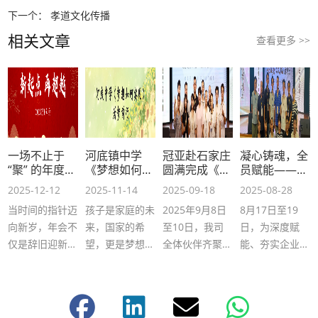
下一个：
孝道文化传播
相关文章
查看更多 >>
一场不止于
河底镇中学
冠亚赴石家庄
凝心铸魂，全
“聚” 的年度盛
《梦想如何实
圆满完成《共
员赋能——冠
会
现》为梦前行
燃生命，打造
亚赴石家庄融
2025-12-12
2025-11-14
2025-09-18
2025-08-28
精彩回放
企业圣心文化
道学府圆满完
当时间的指针迈
孩子是家庭的未
2025年9月8日
8月17日至19
利益共同体》
成为期三天的
主题的学习
企业文化深度
向新岁，年会不
来，国家的希
至10日，我司
日，为深度赋
研修
仅是辞旧迎新的
望，更是梦想的
全体伙伴齐聚石
能、夯实企业文
仪式，更是凝聚
播种者。为助力
家庄，参与了一
化根基、探索团
团队、锚定方向
少年勇敢追梦，
场以 “共燃生
队动力激活新路
的战略契机。本
冠亚公司特别策
命，打造企业圣
径。冠亚伙伴前
次 2025年度会
划并在河底镇中
心文化利益共同
往石家庄融道学