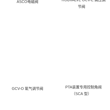
ASCO电磁阀
节阀
PTA装置专用控制角阀
GCV-O 氧气调节阀
（SCA 型）